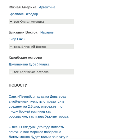
Южная Америка
Аргентина
Бразилия
Эквадор
вся Южная Америка
Ближний Восток
Израиль
Кипр
ОАЭ
весь Ближний Восток
Карибские острова
Доминикана
Куба
Ямайка
все Карибские острова
НОВОСТИ
Санкт-Петербург, куда на День всех
влюбленных туристы отправятся в
среднем на 2,5 дня, опережает по
числу броней гостиниц как
российские, так и зарубежные города.
С весны следующего года попасть
почти на все морское побережье
Литвы можно будет только за плату в