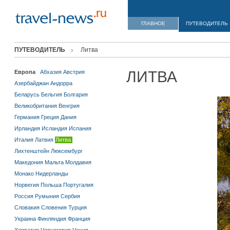
ГЛАВНОЕ
ПУТЕВОДИТЕЛЬ
ПУТЕВОДИТЕЛЬ
Литва
ЛИТВА
Европа
Абхазия
Австрия
Азербайджан
Андорра
Беларусь
Бельгия
Болгария
Великобритания
Венгрия
Германия
Греция
Дания
Ирландия
Исландия
Испания
Италия
Латвия
Литва
Лихтенштейн
Люксембург
Македония
Мальта
Молдавия
Монако
Нидерланды
Норвегия
Польша
Португалия
Россия
Румыния
Сербия
Словакия
Словения
Турция
Украина
Финляндия
Франция