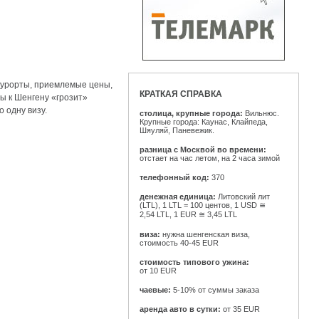
 курорты, приемлемые цены,
КРАТКАЯ СПРАВКА
ы к Шенгену «грозит»
 одну визу.
столица, крупные города:
Вильнюс.
Крупные города: Каунас, Клайпеда,
Шяуляй, Паневежик.
разница с Москвой во времени:
отстает на час летом, на 2 часа зимой
телефонный код:
370
денежная единица:
Литовский лит
(LTL), 1 LTL = 100 центов, 1 USD ≅
2,54 LTL, 1 EUR ≅ 3,45 LTL
виза:
нужна шенгенская виза,
стоимость
40-45 EUR
стоимость типового ужина:
от 10 EUR
чаевые:
5-10%
от суммы заказа
аренда авто в сутки:
от 35 EUR