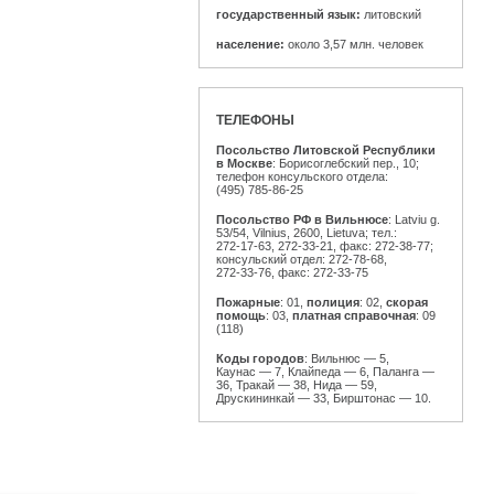
государственный язык:
литовский
население:
около 3,57 млн. человек
ТЕЛЕФОНЫ
Посольство Литовской Республики
в Москве
: Борисоглебский пер., 10;
телефон консульского отдела:
(495) 785-86-25
Посольство РФ в Вильнюсе
: Latviu g.
53/54, Vilnius, 2600, Lietuva; тел.:
272-17-63,
272-33-21,
факс:
272-38-77;
консульский отдел:
272-78-68,
272-33-76,
факс:
272-33-75
Пожарные
: 01,
полиция
: 02,
скорая
помощь
: 03,
платная справочная
: 09
(118)
Коды городов
: Вильнюс — 5,
Каунас — 7, Клайпеда — 6, Паланга —
36, Тракай — 38, Нида — 59,
Друскининкай — 33, Бирштонас — 10.