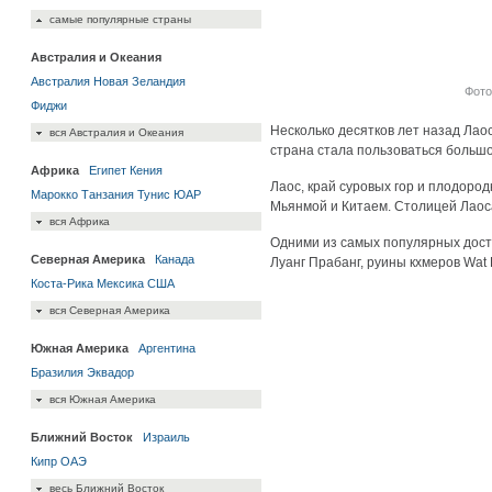
самые популярные страны
Австралия и Океания
Австралия
Новая Зеландия
Фото 
Фиджи
Несколько десятков лет назад Лаос
вся Австралия и Океания
страна стала пользоваться большо
Африка
Египет
Кения
Лаос, край суровых гор и плодоро
Марокко
Танзания
Тунис
ЮАР
Мьянмой и Китаем. Столицей Лаос
вся Африка
Одними из самых популярных дост
Северная Америка
Канада
Луанг Прабанг, руины кхмеров Wat 
Коста-Рика
Мексика
США
вся Северная Америка
Южная Америка
Аргентина
Бразилия
Эквадор
вся Южная Америка
Ближний Восток
Израиль
Кипр
ОАЭ
весь Ближний Восток