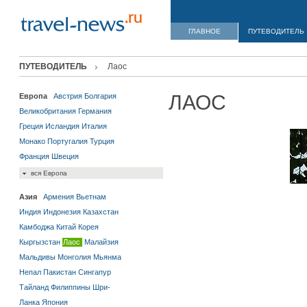
ГЛАВНОЕ
ПУТЕВОДИТЕЛЬ
ПУТЕВОДИТЕЛЬ
Лаос
ЛАОС
Европа
Австрия
Болгария
Великобритания
Германия
Греция
Исландия
Италия
Монако
Португалия
Турция
Франция
Швеция
вся Европа
Азия
Армения
Вьетнам
Индия
Индонезия
Казахстан
Камбоджа
Китай
Корея
Кыргызстан
Лаос
Малайзия
Мальдивы
Монголия
Мьянма
Непал
Пакистан
Сингапур
Тайланд
Филиппины
Шри-
Ланка
Япония