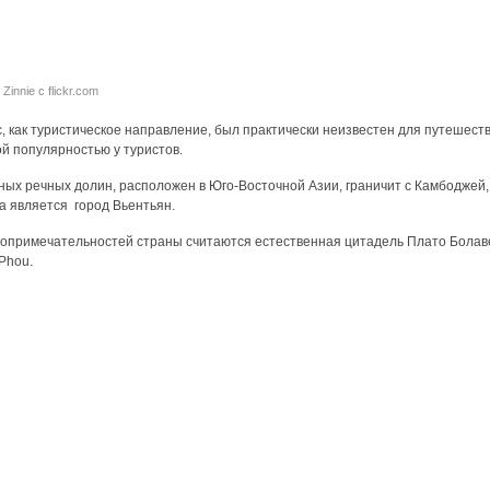
Zinnie с flickr.com
, как туристическое направление, был практически неизвестен для путешеств
й популярностью у туристов.
дных речных долин, расположен в Юго-Восточной Азии, граничит с Камбоджей
а является город Вьентьян.
опримечательностей страны считаются естественная цитадель Плато Болав
Phou.