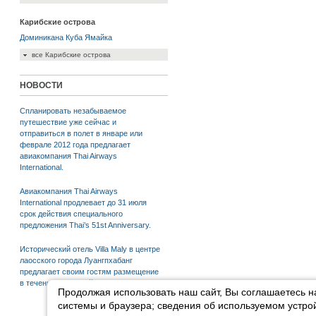
Карибские острова
Доминикана
Куба
Ямайка
все Карибские острова
НОВОСТИ
Спланировать незабываемое
путешествие уже сейчас и
отправиться в полет в январе или
феврале 2012 года предлагает
авиакомпания Thai Airways
International.
Авиакомпания Thai Airways
International продлевает до 31 июля
срок действия специального
предложения Thai’s 51st Anniversary.
Исторический отель Villa Maly в центре
лаосского города Луангпхабанг
предлагает своим гостям размещение
в течение двух дней.
Продолжая использовать наш сайт, Вы соглашаетесь 
системы и браузера; сведения об используемом устро