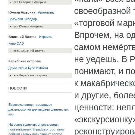
вся Северная Америка
своеобразной 
Южная Америка
Аргентина
Бразилия
Эквадор
«торговой мар
вся Южная Америка
Впрочем, на о
Ближний Восток
Израиль
Кипр
ОАЭ
самом немёртв
весь Ближний Восток
не уедешь. В 
Карибские острова
Доминикана
Куба
Ямайка
понимают, и п
все Карибские острова
к макабрическ
НОВОСТИ
и другие, бол
ценности: неп
Евросоюз вводит процедуру
дактилоскопии для выдачи шенгенских
виз.
«экскурсионку
На основе данных опроса среди
реконструиров
пользователей Tripadvisor составил
рейтинг самых популярных парков