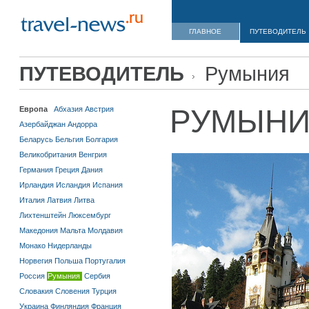
ГЛАВНОЕ
ПУТЕВОДИТЕЛЬ
ПУТЕВОДИТЕЛЬ
Румыния
РУМЫН
Европа
Абхазия
Австрия
Азербайджан
Андорра
Беларусь
Бельгия
Болгария
Великобритания
Венгрия
Германия
Греция
Дания
Ирландия
Исландия
Испания
Италия
Латвия
Литва
Лихтенштейн
Люксембург
Македония
Мальта
Молдавия
Монако
Нидерланды
Норвегия
Польша
Португалия
Россия
Румыния
Сербия
Словакия
Словения
Турция
Украина
Финляндия
Франция