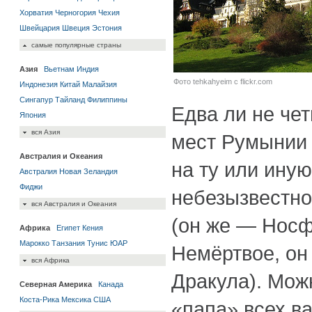
Хорватия
Черногория
Чехия
Швейцария
Швеция
Эстония
самые популярные страны
Азия
Вьетнам
Индия
Фото tehkahyeim c flickr.com
Индонезия
Китай
Малайзия
Сингапур
Тайланд
Филиппины
Едва ли не че
Япония
вся Азия
мест Румынии
Австралия и Океания
на ту или иную
Австралия
Новая Зеландия
Фиджи
небезызвестн
вся Австралия и Океания
(он же — Носф
Африка
Египет
Кения
Марокко
Танзания
Тунис
ЮАР
Немёртвое, он
вся Африка
Дракула). Можн
Северная Америка
Канада
Коста-Рика
Мексика
США
«папа» всех в