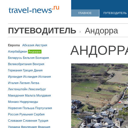
ГЛАВНОЕ
ПУТЕВОДИТЕЛЬ
ПУТЕВОДИТЕЛЬ
Андорра
АНДОРР
Европа
Абхазия
Австрия
Азербайджан
Андорра
Беларусь
Бельгия
Болгария
Великобритания
Венгрия
Германия
Греция
Дания
Ирландия
Исландия
Испания
Италия
Латвия
Литва
Лихтенштейн
Люксембург
Македония
Мальта
Молдавия
Монако
Нидерланды
Норвегия
Польша
Португалия
Россия
Румыния
Сербия
Словакия
Словения
Турция
Украина
Финляндия
Франция