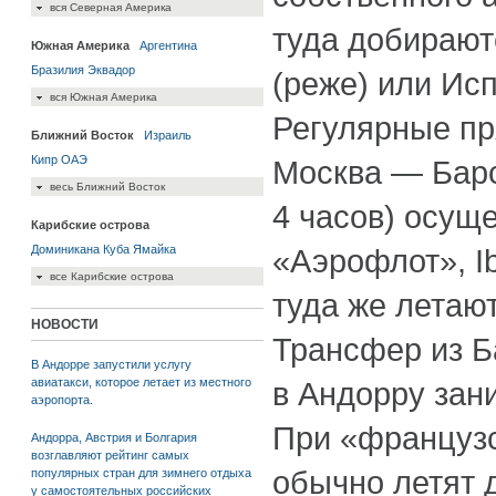
вся Северная Америка
туда добирают
Южная Америка
Аргентина
Бразилия
Эквадор
(реже) или Ис
вся Южная Америка
Регулярные п
Ближний Восток
Израиль
Кипр
ОАЭ
Москва — Барс
весь Ближний Восток
4 часов) осущ
Карибские острова
Доминикана
Куба
Ямайка
«Аэрофлот», Ibe
все Карибские острова
туда же летаю
НОВОСТИ
Трансфер из 
В Андорре запустили услугу
авиатакси, которое летает из местного
в Андорру зани
аэропорта.
При «француз
Андорра, Австрия и Болгария
возглавляют рейтинг самых
обычно летят 
популярных стран для зимнего отдыха
у самостоятельных российских