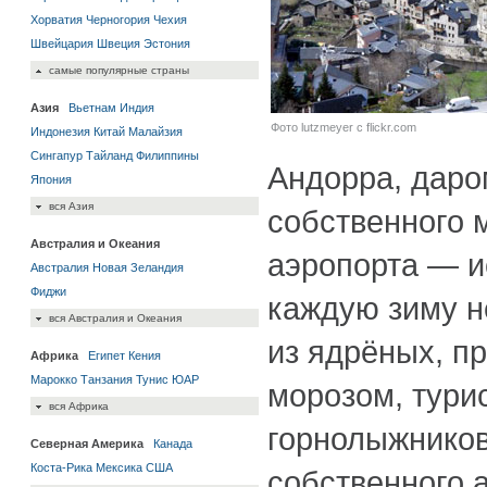
Хорватия
Черногория
Чехия
Швейцария
Швеция
Эстония
самые популярные страны
Азия
Вьетнам
Индия
Фото lutzmeyer с flickr.com
Индонезия
Китай
Малайзия
Сингапур
Тайланд
Филиппины
Андорра, даро
Япония
вся Азия
собственного 
Австралия и Океания
аэропорта — и
Австралия
Новая Зеландия
Фиджи
каждую зиму н
вся Австралия и Океания
из ядрёных, п
Африка
Египет
Кения
Марокко
Танзания
Тунис
ЮАР
морозом, тури
вся Африка
горнолыжников
Северная Америка
Канада
Коста-Рика
Мексика
США
собственного 