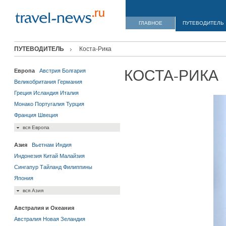
ГЛАВНОЕ
ПУТЕВОДИТЕЛЬ
ПУТЕВОДИТЕЛЬ
Коста-Рика
КОСТА-РИКА
Европа
Австрия
Болгария
Великобритания
Германия
Греция
Исландия
Италия
Монако
Португалия
Турция
Франция
Швеция
вся Европа
Азия
Вьетнам
Индия
Индонезия
Китай
Малайзия
Сингапур
Тайланд
Филиппины
Япония
вся Азия
Австралия и Океания
Австралия
Новая Зеландия