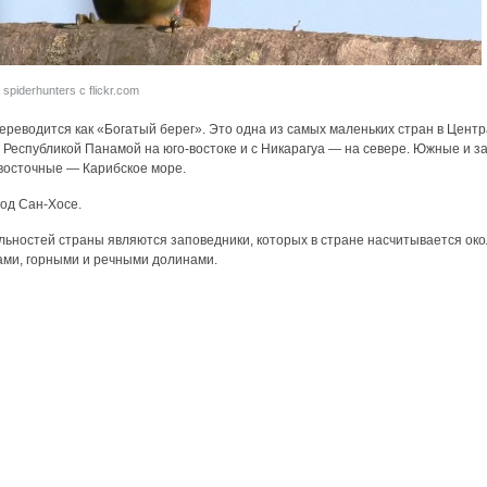
spiderhunters с flickr.com
ереводится как «Богатый берег». Это одна из самых маленьких стран в Цент
с Республикой Панамой на юго-востоке и с Никарагуа — на севере. Южные и з
 восточные — Карибское море.
од Сан-Хосе.
ьностей страны являются заповедники, которых в стране насчитывается око
ми, горными и речными долинами.