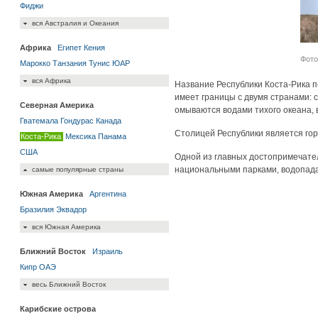
Фиджи
вся Австралия и Океания
Африка
Египет
Кения
Фото 
Марокко
Танзания
Тунис
ЮАР
вся Африка
Название Республики Коста-Рика п
имеет границы с двумя странами: 
Северная Америка
омываются водами тихого океана,
Гватемала
Гондурас
Канада
Столицей Республики является гор
Коста-Рика
Мексика
Панама
США
Одной из главных достопримечател
национальными парками, водопада
самые популярные страны
Южная Америка
Аргентина
Бразилия
Эквадор
вся Южная Америка
Ближний Восток
Израиль
Кипр
ОАЭ
весь Ближний Восток
Карибские острова