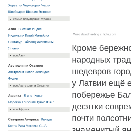
Хорватия
Черногория
Чехия
Швейцария
Швеция
Эстония
самые популярные страны
Азия
Вьетнам
Индия
Фото davidharding с flickr.com
Индонезия
Китай
Малайзия
Сингапур
Тайланд
Филиппины
Кроме бережн
Япония
вся Азия
народных трад
Австралия и Океания
шедевров горо
Австралия
Новая Зеландия
Фиджи
у Латвии ещё 
вся Австралия и Океания
побережье Бал
Африка
Египет
Кения
Марокко
Танзания
Тунис
ЮАР
десятки совре
вся Африка
почти полсотн
Северная Америка
Канада
Коста-Рика
Мексика
США
знаменитый ян