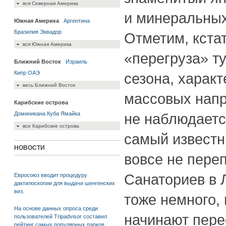
вся Северная Америка
и минеральных
Южная Америка
Аргентина
Бразилия
Эквадор
Отметим, кстат
вся Южная Америка
«перегруза» т
Ближний Восток
Израиль
Кипр
ОАЭ
сезона, характ
весь Ближний Восток
массовых напр
Карибские острова
Доминикана
Куба
Ямайка
не наблюдаетс
все Карибские острова
самый известн
НОВОСТИ
вовсе не пере
Санаториев в 
Евросоюз вводит процедуру
дактилоскопии для выдачи шенгенских
виз.
тоже немного,
На основе данных опроса среди
начинают пере
пользователей Tripadvisor составил
рейтинг самых популярных парков