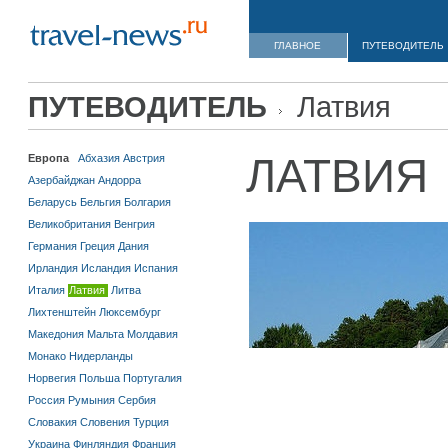
ГЛАВНОЕ
ПУТЕВОДИТЕЛЬ
ПУТЕВОДИТЕЛЬ
Латвия
ЛАТВИЯ
Европа
Абхазия
Австрия
Азербайджан
Андорра
Беларусь
Бельгия
Болгария
Великобритания
Венгрия
Германия
Греция
Дания
Ирландия
Исландия
Испания
Италия
Латвия
Литва
Лихтенштейн
Люксембург
Македония
Мальта
Молдавия
Монако
Нидерланды
Норвегия
Польша
Португалия
Россия
Румыния
Сербия
Словакия
Словения
Турция
Украина
Финляндия
Франция