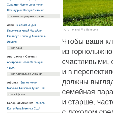
Хорватия
Черногория
Чехия
Швейцария
Швеция
Эстония
самые популярные страны
Азия
Вьетнам
Индия
Фото montnoir@ с flickr.com
Индонезия
Китай
Малайзия
Сингапур
Тайланд
Филиппины
Чтобы ваши кл
Япония
вся Азия
из горнолыжно
Австралия и Океания
счастливыми,
Австралия
Новая Зеландия
Фиджи
и в перспекти
вся Австралия и Океания
должны выгляд
Африка
Египет
Кения
Марокко
Танзания
Тунис
ЮАР
семейная пара
вся Африка
и старше, част
Северная Америка
Канада
Коста-Рика
Мексика
США
с доходом сре