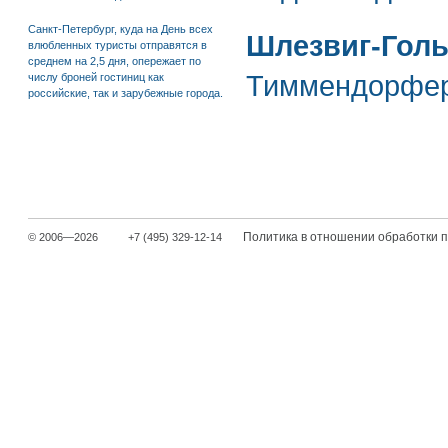
Санкт-Петербург, куда на День всех
Шлезвиг-Гол
влюбленных туристы отправятся в
среднем на 2,5 дня, опережает по
Тиммендорфе
числу броней гостиниц как
российские, так и зарубежные города.
Политика в отношении обработки 
© 2006—2026
+7 (495) 329-12-14