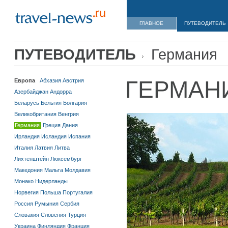
ГЛАВНОЕ
ПУТЕВОДИТЕЛЬ
ПУТЕВОДИТЕЛЬ
Германия
ГЕРМАН
Европа
Абхазия
Австрия
Азербайджан
Андорра
Беларусь
Бельгия
Болгария
Великобритания
Венгрия
Германия
Греция
Дания
Ирландия
Исландия
Испания
Италия
Латвия
Литва
Лихтенштейн
Люксембург
Македония
Мальта
Молдавия
Монако
Нидерланды
Норвегия
Польша
Португалия
Россия
Румыния
Сербия
Словакия
Словения
Турция
Украина
Финляндия
Франция