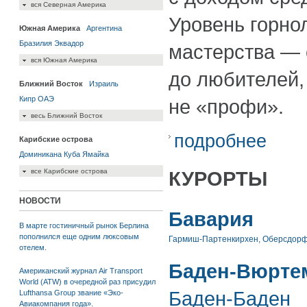
вся Северная Америка
Уровень горно
Южная Америка
Аргентина
Бразилия
Эквадор
мастерства —
вся Южная Америка
до любителей,
Ближний Восток
Израиль
Кипр
ОАЭ
не «профи».
весь Ближний Восток
подробнее
Карибские острова
Доминикана
Куба
Ямайка
КУРОРТЫ
все Карибские острова
НОВОСТИ
Бавария
В марте гостиничный рынок Берлина
пополнился еще одним люксовым
Гармиш-Партенкирхен
,
Оберсдор
отелем.
Баден-Вюрте
Американский журнал Air Transport
World (ATW) в очередной раз присудил
Баден-Баден
Lufthansa Group звание «Эко-
Авиакомпания года».