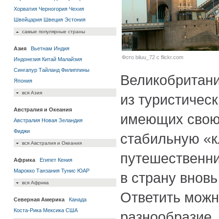
Хорватия
Черногория
Чехия
Швейцария
Швеция
Эстония
самые популярные страны
Азия
Вьетнам
Индия
Фото biluu_72 с flickr.com
Индонезия
Китай
Малайзия
Сингапур
Тайланд
Филиппины
Великобритан
Япония
вся Азия
из туристичес
Австралия и Океания
имеющих свою
Австралия
Новая Зеландия
Фиджи
стабильную «к
вся Австралия и Океания
путешественн
Африка
Египет
Кения
Марокко
Танзания
Тунис
ЮАР
в страну вновь
вся Африка
Ответить можн
Северная Америка
Канада
Коста-Рика
Мексика
США
разнообразие.