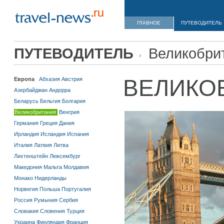
ГЛАВНОЕ
ПУТЕВОДИТЕЛЬ
ПУТЕВОДИТЕЛЬ
Великобри
ВЕЛИКО
Европа
Абхазия
Австрия
Азербайджан
Андорра
Беларусь
Бельгия
Болгария
Великобритания
Венгрия
Германия
Греция
Дания
Ирландия
Исландия
Испания
Италия
Латвия
Литва
Лихтенштейн
Люксембург
Македония
Мальта
Молдавия
Монако
Нидерланды
Норвегия
Польша
Португалия
Россия
Румыния
Сербия
Словакия
Словения
Турция
Украина
Финляндия
Франция