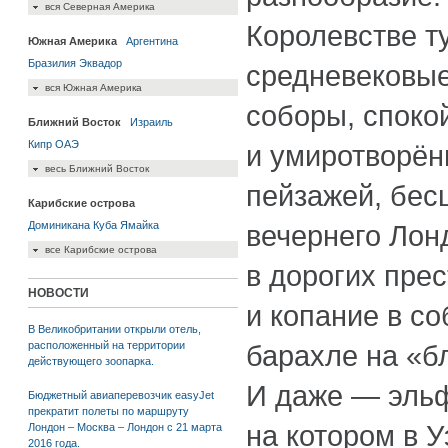
вся Северная Америка
Королевстве т
Южная Америка
Аргентина
Бразилия
Эквадор
средневековые
вся Южная Америка
соборы, споко
Ближний Восток
Израиль
Кипр
ОАЭ
и умиротворён
весь Ближний Восток
пейзажей, бес
Карибские острова
Доминикана
Куба
Ямайка
вечернего Лон
все Карибские острова
в дорогих пре
НОВОСТИ
и копание в с
В Великобритании открыли отель,
расположенный на территории
барахле на «б
действующего зоопарка.
И даже — эльф
Бюджетный авиаперевозчик easyJet
прекратит полеты по маршруту
на котором в 
Лондон – Москва – Лондон с 21 марта
2016 года.