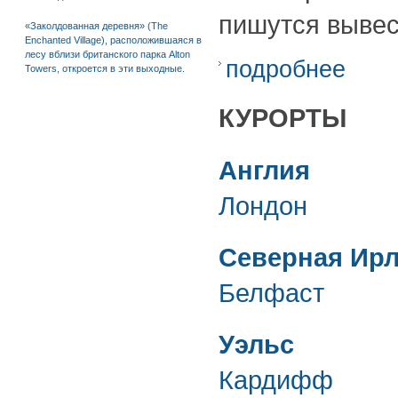
пишутся вывес
«Заколдованная деревня» (The
Enchanted Village), расположившаяся в
лесу вблизи британского парка Alton
подробнее
Towers, откроется в эти выходные.
КУРОРТЫ
Англия
Лондон
Северная Ир
Белфаст
Уэльс
Кардифф