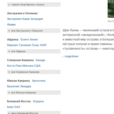
самые популярные страны
Австралия и Океания
Австралия
Новая Зеландия
Фото 
Фиджи
Шри-Ланка — маленький остров в И
вся Австралия и Океания
интересной «экскурсионкой», тёпл
и животный мир острова: в больших
Африка
Египет
Кения
пёстрые попугаи и яркие павлины.
Марокко
Танзания
Тунис
ЮАР
«тусовочность» острова — некотор
вся Африка
подробнее
Северная Америка
Канада
Коста-Рика
Мексика
США
вся Северная Америка
Южная Америка
Аргентина
Бразилия
Эквадор
вся Южная Америка
Ближний Восток
Израиль
Кипр
ОАЭ
весь Ближний Восток