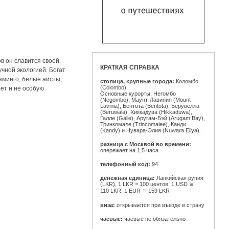
в он славится своей
КРАТКАЯ СПРАВКА
чной экологией. Богат
аминго, белые аисты,
столица, крупные города:
Коломбо
(Colombo).
ёт и не особую
Основные курорты: Негомбо
(Negombo), Маунт-Лавиния (Mount
Lavinia), Бентота (Bentota), Берувелла
(Beruwala), Хиккадува (Hikkaduwa),
Галле (Galle), Аругам-Бэй (Arugam Bay),
Тринкомале (Trincomalee), Канди
(Kandy) и Нувара-Элия (Nuwara Eliya).
разница с Москвой во времени:
опережает на 1,5 часа
телефонный код:
94
денежная единица:
Ланкийская рупия
(LKR), 1 LKR = 100 центов, 1 USD ≅
110 LKR, 1 EUR ≅ 159 LKR
виза:
открывается при въезде в страну
чаевые:
чаевые не обязательно