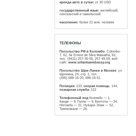
аренда авто в сутки:
от 30 USD
государственный язык:
английский,
сингальский и тамильский
население:
более 21 млн. человек
ТЕЛЕФОНЫ
Посольство РФ в Коломбо
: Colombo-
7, 62, Sir Ernest de Silva Mawatha, 62;
тел.:
(9411) 257-35-55,
257-49-59,
веб-
сайт:
www.srilankaembassy.org
Посольство Шри-Ланки в Москве
: ул.
Щепкина, 24, стр. 1; тел.:
(495) 688-16-20,
688-16-51
Полиция
: 133,
скорая помощь
: 144,
пожарная служба
: 122
Телефонный код
Коломбо — 1,
Канди — 8, Галле — 9, Бентоты — 34,
Негомбо — 31, Нувара-Элии — 52,
Тринкомале — 26.