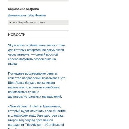
Карибские острова
Доминикана
Куба
Ямайка
все Карибские острова
НОВОСТИ
Skyscanner опубликовал список стран,
для которых оформление документов
через интернет — самый простой
способ получить разрешение на
въезд.
Последнее исследование цены и
качества направлений показывает, что
Шри-Ланка больше не занимает
первое место в рейтинге наиболее
приемлемых по цене
дальнемагистральных направлений.
«Nilaveli Beach Hotel» в Тринкомали,
который будет отмечать свое 40-летие
в следующем году, был удостоен уже
второй год подряд престижной
награды от Trip Advisor - «Certificate of