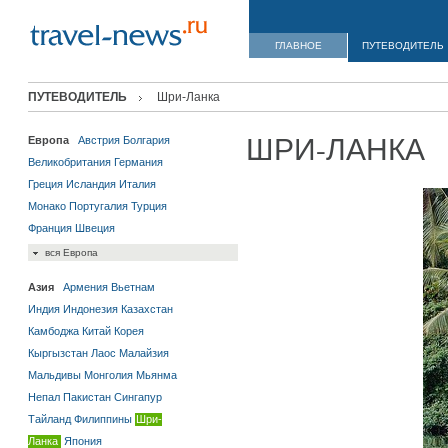
ГЛАВНОЕ
ПУТЕВОДИТЕЛЬ
ПУТЕВОДИТЕЛЬ
Шри-Ланка
ШРИ-ЛАНКА
Европа
Австрия
Болгария
Великобритания
Германия
Греция
Исландия
Италия
Монако
Португалия
Турция
Франция
Швеция
вся Европа
Азия
Армения
Вьетнам
Индия
Индонезия
Казахстан
Камбоджа
Китай
Корея
Кыргызстан
Лаос
Малайзия
Мальдивы
Монголия
Мьянма
Непал
Пакистан
Сингапур
Тайланд
Филиппины
Шри-
Ланка
Япония