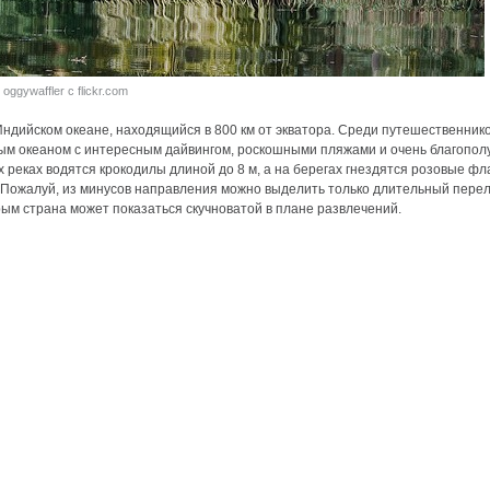
oggywaffler с flickr.com
ндийском океане, находящийся в 800 км от экватора. Среди путешественнико
ым океаном с интересным дайвингом, роскошными пляжами и очень благополу
 реках водятся крокодилы длиной до 8 м, а на берегах гнездятся розовые фл
 Пожалуй, из минусов направления можно выделить только длительный перел
ым страна может показаться скучноватой в плане развлечений.