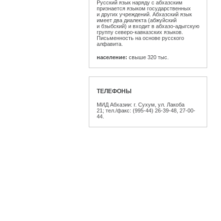
Русский язык наряду с абхазским
признается языком государственных
и других учреждений. Абхазский язык
имеет два диалекта (абжуйский
и бзыбский) и входит в абхазо-адыгскую
группу северо-кавказских языков.
Письменность на основе русского
алфавита.
население:
свыше 320 тыс.
ТЕЛЕФОНЫ
МИД Абхазии: г. Сухум, ул. Лакоба
21; тел./факс: (995-44) 26-39-48, 27-00-
44.