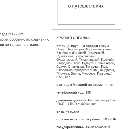
пада граничит
КРАТКАЯ СПРАВКА
е море, особенно по сравнению
й не только по стране,
столица, крупные города:
Сухум
(Акуа). Территория Абхазии включает
.
7 районов (Гагрский, Гудаутский,
Сухумский, Гулрыпшский,
Очамчырский, Ткуарчалский, Галский),
7 городов (Гагра, Гудаута, Новый Афон,
Сухум, Очамчыра, Ткуарчал, Гал),
5 поселков городского типа (Цандрипш,
Пицунда, Бзыпь, Мюссера, Гульрипш)
и 512 сел.
разница с Москвой во времени:
нет
телефонный код:
995
денежная единица:
Российский рубль
(RUR), 1 RUR = 100 копеек
виза:
не нужна
стоимость типового ужина:
~500 RUR
государственный язык:
абхазский.