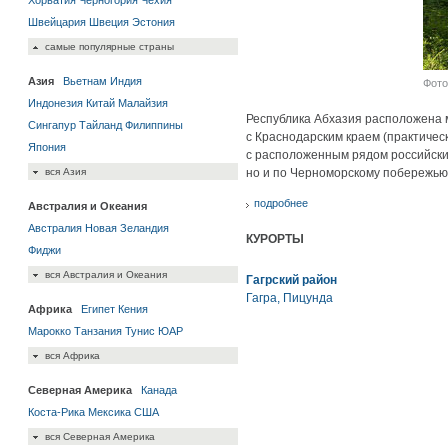
Хорватия
Черногория
Чехия
Швейцария
Швеция
Эстония
самые популярные страны
Азия
Вьетнам
Индия
Фото
Индонезия
Китай
Малайзия
Республика Абхазия расположена м
Сингапур
Тайланд
Филиппины
с Краснодарским краем (практическ
Япония
с расположенным рядом российским
вся Азия
но и по Черноморскому побережью
подробнее
Австралия и Океания
Австралия
Новая Зеландия
КУРОРТЫ
Фиджи
вся Австралия и Океания
Гагрский район
Гагра
,
Пицунда
Африка
Египет
Кения
Марокко
Танзания
Тунис
ЮАР
вся Африка
Северная Америка
Канада
Коста-Рика
Мексика
США
вся Северная Америка