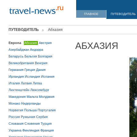
ГЛАВНОЕ
ПУТЕВОДИТЕЛЬ
ПУТЕВОДИТЕЛЬ
Абхазия
АБХАЗИЯ
Европа
Абхазия
Австрия
Азербайджан
Андорра
Беларусь
Бельгия
Болгария
Великобритания
Венгрия
Германия
Греция
Дания
Ирландия
Исландия
Испания
Италия
Латвия
Литва
Лихтенштейн
Люксембург
Македония
Мальта
Молдавия
Монако
Нидерланды
Норвегия
Польша
Португалия
Россия
Румыния
Сербия
Словакия
Словения
Турция
Украина
Финляндия
Франция