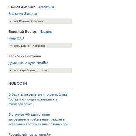
Южная Америка
Аргентина
Бразилия
Эквадор
вся Южная Америка
Ближний Восток
Израиль
Кипр
ОАЭ
весь Ближний Восток
Карибские острова
Доминикана
Куба
Ямайка
все Карибские острова
НОВОСТИ
Б.Барателия отметил, что республика
"остается и будет оставаться в
рублевой зоне".
В столице Абхазии отныне
запрещается пребывание граждан в
купальных костюмах вне пляжных зон.
Российский портал онлайн-