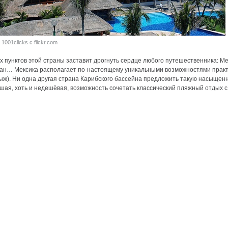
1001clicks с flickr.com
 пунктов этой страны заставит дрогнуть сердце любого путешественника: Мех
акан… Мексика располагает по-настоящему уникальными возможностями практ
лыж). Ни одна другая страна Карибского бассейна предложить такую насыщенн
шая, хоть и недешёвая, возможность сочетать классический пляжный отдых 