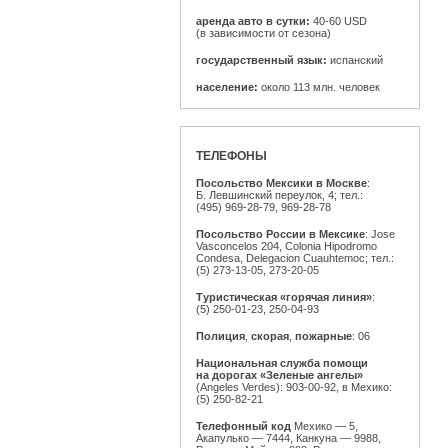
аренда авто в сутки:
40-60 USD
(в зависимости от сезона)
государственный язык:
испанский
население:
около 113 млн. человек
ТЕЛЕФОНЫ
Посольство Мексики в Москве
:
Б. Левшинский переулок, 4; тел.:
(495) 969-28-79,
969-28-78
Посольство России в Мексике
: Jose
Vasconcelos 204, Colonia Hipodromo
Condesa, Delegacion Cuauhtemoc; тел.:
(5) 273-13-05,
273-20-05
Туристическая «горячая линия»
:
(5) 250-01-23,
250-04-93
Полиция
,
скорая
,
пожарные
: 06
Национальная служба помощи
на дорогах «Зеленые ангелы»
(Angeles Verdes):
903-00-92,
в Мехико:
(5) 250-82-21
Телефонный код
Мехико — 5,
Акапулько — 7444, Канкуна — 9988,