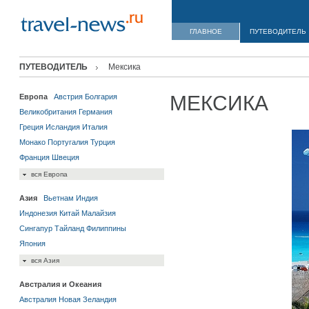
ГЛАВНОЕ
ПУТЕВОДИТЕЛЬ
ПУТЕВОДИТЕЛЬ
Мексика
МЕКСИКА
Европа
Австрия
Болгария
Великобритания
Германия
Греция
Исландия
Италия
Монако
Португалия
Турция
Франция
Швеция
вся Европа
Азия
Вьетнам
Индия
Индонезия
Китай
Малайзия
Сингапур
Тайланд
Филиппины
Япония
вся Азия
Австралия и Океания
Австралия
Новая Зеландия