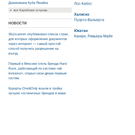
Доминикана
Куба
Ямайка
Лос-Кабос
все Карибские острова
Халиско
Пуэрто-Вальярта
НОВОСТИ
Юкатан
Skyscanner опубликовал список стран,
Канкун
,
Ривьера-Майя
для которых оформление документов
через интернет — самый простой
способ получить разрешение на
въезд.
Первый в Мексике отель бренда Hard
Rock, работающий по системе «all
inclusive», открыл свои двери первым
гостям.
Курорты One&Only вошли в тройку
лучших гостиничных брендов в мире.