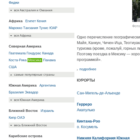
Фиджи
вся Австралия и Океания
Африка
Египет
Кения
Фото 
Марокко
Танзания
Тунис
ЮАР
вся Африка
Одно перечисление географических
Майя, Канкун, Чичен-Ица, Теотиу
Северная Америка
туризма (кроме, пожалуй, горных 
Гватемала
Гондурас
Канада
Поэтому поездка в Мексику — хоро
программой».
Коста-Рика
Мексика
Панама
США
подробнее
самые популярные страны
КУРОРТЫ
Южная Америка
Аргентина
Бразилия
Эквадор
Сан-Мигель-де-Альенде
вся Южная Америка
Герреро
Акапулько
Ближний Восток
Израиль
Кипр
ОАЭ
Кинтана-Роо
весь Ближний Восток
о. Косумель
Карибские острова
Нижняя Калифорния Южная