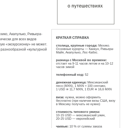
ико, Акапулько, Ривьера-
КРАТКАЯ СПРАВКА
ически для всех видов
ую «экскурсионку» не может.
столица, крупные города:
Мехико.
Основные курорты — Канкун, Ривьера-
с разнообразной «культурной
Майя, Акапулько, Лос-Кабос.
разница с Москвой во времени:
отстает на
9-11
часов летом и на
10-12
часов зимой
телефонный код:
52
денежная единица:
Мексиканский
песо (MXN), 1 MXN = 100 сентаво,
1 USD ≅ 11,7 MXN, 1 EUR ≅ 16,6 MXN
виза:
нужна, можно оформить
бесплатно (при наличии визы США, визу
в Мексику получать не нужно)
стоимость типового ужина:
10-15 USD —
мексиканский ужин,
20-25 USD —
европейский
чаевые:
10 % от суммы заказа