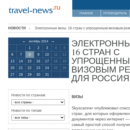
ГЛАВНОЕ
ПУТЕВОДИТЕЛЬ
НОВОСТИ
Электронные визы: 16 стран с упрощенным визовым ре
ЭЛЕКТРОННЫ
←
→
октябрь 2014
1
2
3
4
5
16 СТРАН С
6
7
8
9
10
11
12
УПРОЩЕНН
13
14
15
16
17
18
19
ВИЗОВЫМ Р
20
21
22
23
24
25
26
ДЛЯ РОССИЯ
27
28
29
30
31
Новости по странам:
ВИЗЫ
Skyscanner опубликовал спис
Новости по типам:
стран, для которых оформле
документов через интернет —
самый простой способ получи