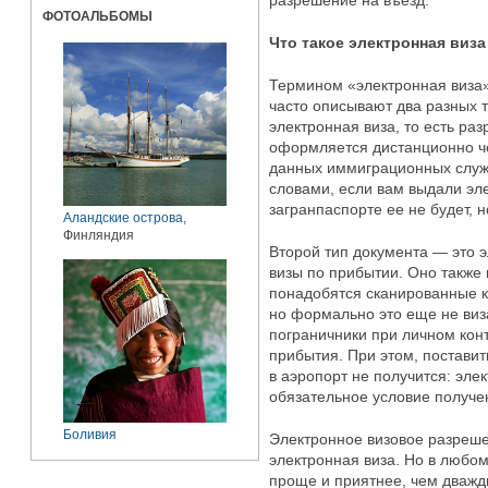
разрешение на въезд.
ФОТОАЛЬБОМЫ
Что такое электронная виза
Термином «электронная виза
часто описывают два разных 
электронная виза, то есть раз
оформляется дистанционно че
данных иммиграционных служ
словами, если вам выдали эле
загранпаспорте ее не будет, н
Аландские острова
,
Финляндия
Второй тип документа — это 
визы по прибытии. Оно также
понадобятся сканированные к
но формально это еще не виз
пограничники при личном конт
прибытия. При этом, поставит
в аэропорт не получится: эл
обязательное условие получе
Боливия
Электронное визовое разреше
электронная виза. Но в любо
проще и приятнее, чем дважды