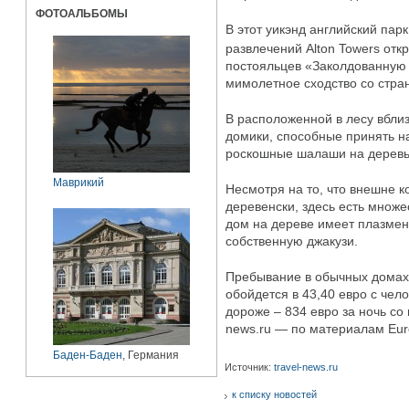
ФОТОАЛЬБОМЫ
В этот уикэнд английский парк
развлечений Alton Towers от
постояльцев «Заколдованную 
мимолетное сходство со стра
В расположенной в лесу вблиз
домики, способные принять на
роскошные шалаши на деревья
Маврикий
Несмотря на то, что внешне к
деревенски, здесь есть множе
дом на дереве имеет плазмен
собственную джакузи.
Пребывание в обычных домах
обойдется в 43,40 евро с чело
дороже – 834 евро за ночь со 
news.ru — по материалам Eur
Баден-Баден
, Германия
Источник:
travel-news.ru
к списку новостей