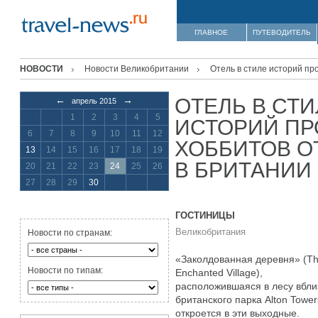
ГЛАВНОЕ
ПУТЕВОДИТЕЛЬ
НОВОСТИ
Новости Великобритании
Отель в стиле историй пр
ОТЕЛЬ В СТИ
←
→
апрель 2015
1
2
3
4
5
ИСТОРИЙ ПР
6
7
8
9
10
11
12
ХОББИТОВ О
13
14
15
16
17
18
19
В БРИТАНИИ
20
21
22
23
24
25
26
27
28
29
30
ГОСТИНИЦЫ
Великобритания
Новости по странам:
«Заколдованная деревня» (T
Новости по типам:
Enchanted Village),
расположившаяся в лесу вбли
британского парка Alton Tower
откроется в эти выходные.