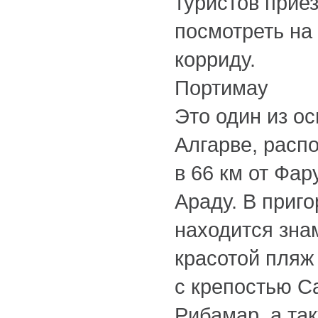
туристов прие
посмотреть на
корриду.
Портимау
Это один из о
Алгарве, расп
в 66 км от Фар
Араду. В приг
находится зна
красотой пляж
с крепостью С
Рибамар, а та