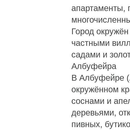
апартаменты, 
многочисленны
Город окружё
частными вил
садами и золо
Албуфейра
В Албуфейре (A
окружённом к
соснами и ап
деревьями, от
пивных, бутико