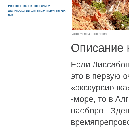
Евросоюз вводит процедуру
дактилоскопии для выдачи шенгенских
виз.
Фото Monica с flickr.com
Описание 
Если Лиссабо
это в первую о
«экскурсионка
-море, то в Алг
наоборот. Зде
времяпрепров