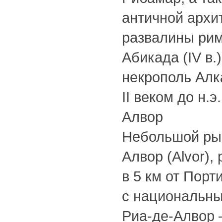
античной архи
развалины ри
Абикада (IV в.
некрополь Алк
II веком до н.э.
Алвор
Небольшой ры
Алвор (Alvor)
в 5 км от Пор
с национальн
Риа-де-Алвор 