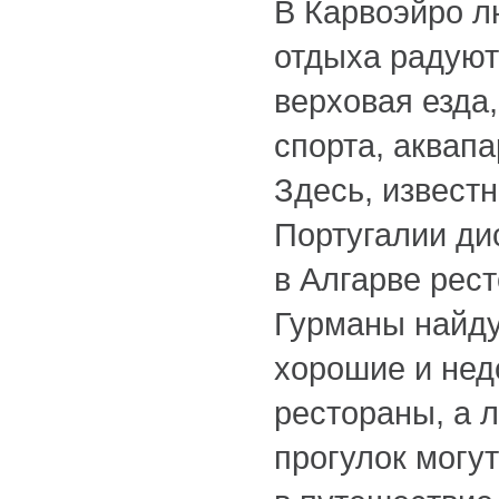
В Карвоэйро л
отдыха радуют
верховая езда
спорта, аквапа
Здесь, извест
Португалии ди
в Алгарве рес
Гурманы найду
хорошие и нед
рестораны, а 
прогулок могу