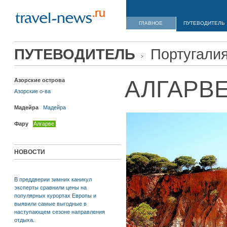
ГЛАВНОЕ
ПУТЕВОДИТЕЛЬ
ПУТЕВОДИТЕЛЬ
Португали
АЛГАРВ
Азорские острова
Азорские о-ва
Мадейра
Мадейра
Фару
Алгарве
НОВОСТИ
В преддверии зимних каникул
эксперты сравнили цены на
популярных курортах Европы и
выявили самые выгодные в
наступающем сезоне направления
отдыха.