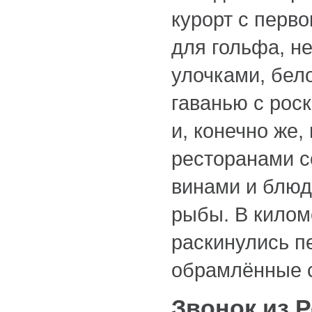
курорт с перв
для гольфа, 
улочками, бе
гаванью с рос
и, конечно же,
ресторанами 
винами и блюд
рыбы. В килом
раскинулись п
обрамлённые 
Звонок из 