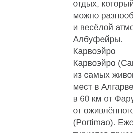
отдых, которы
можно разноо
и весёлой атм
Албуфейры.
Карвоэйро
Карвоэйро (Car
из самых живо
мест в Алгарве
в 60 км от Фар
от оживлённог
(Portimao). Еж