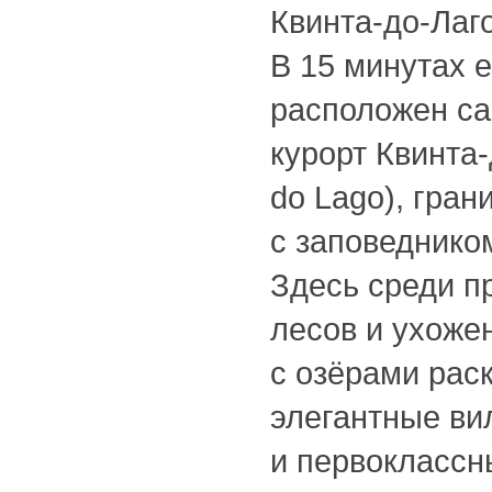
Квинта-до-Лаг
В 15 минутах 
расположен с
курорт Квинта-
do Lago), гран
с заповеднико
Здесь среди п
лесов и ухоже
с озёрами рас
элегантные в
и первоклассн