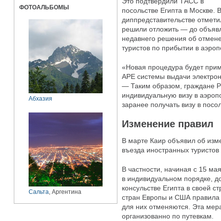
Это подтвердили ТАСС в
ФОТОАЛЬБОМЫ
посольстве Египта в Москве. 
диппредставительстве отмети
решили отложить — до объяв
недавнего решения об отмене
туристов по прибытии в аэроп
«Новая процедура будет приме
АРЕ системы выдачи электрон
— Таким образом, граждане Р
индивидуальную визу в аэропо
Абхазия
заранее получать визу в посо
Изменение правил
В марте Каир объявил об изм
въезда иностранных туристов
В частности, начиная с 15 ма
в индивидуальном порядке, д
консульстве Египта в своей с
Сальта
, Аргентина
стран Европы и США правила 
для них отменяются. Эта мер
организованно по путевкам.