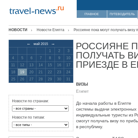
ГЛАВНОЕ
ПУТЕВОДИТЕЛЬ
НОВОСТИ
Новости Египта
Россияне пока могут получать визу 
РОССИЯНЕ П
←
→
май 2015
1
2
3
ПОЛУЧАТЬ В
4
5
6
7
8
9
10
ПРИЕЗДЕ В 
11
12
13
14
15
16
17
18
19
20
21
22
23
24
25
26
27
28
29
30
31
ВИЗЫ
Египет
Новости по странам:
До начала работы в Египте
системы выдачи электронных 
индивидуальные туристы из Р
Новости по типам:
смогут получать визу по приб
в республику.