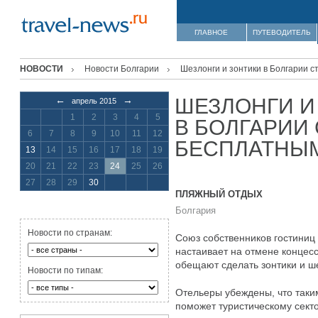
ГЛАВНОЕ
ПУТЕВОДИТЕЛЬ
НОВОСТИ
Новости Болгарии
Шезлонги и зонтики в Болгарии 
ШЕЗЛОНГИ И
←
→
апрель 2015
1
2
3
4
5
В БОЛГАРИИ
6
7
8
9
10
11
12
БЕСПЛАТНЫ
13
14
15
16
17
18
19
20
21
22
23
24
25
26
27
28
29
30
ПЛЯЖНЫЙ ОТДЫХ
Болгария
Новости по странам:
Союз собственников гостиниц
настаивает на отмене концесс
обещают сделать зонтики и ш
Новости по типам:
Отельеры убеждены, что таки
поможет туристическому сект