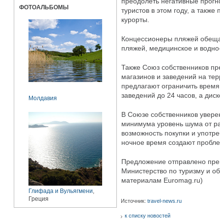
преодолеть негативные прогн
ФОТОАЛЬБОМЫ
туристов в этом году, а также
курорты.
Концессионеры пляжей обеща
пляжей, медицинское и водно
Также Союз собственников пр
магазинов и заведений на те
предлагают ограничить время 
заведений до 24 часов, а диск
Молдавия
В Союзе собственников увере
минимума уровень шума от ра
возможность покупки и употре
ночное время создают пробл
Предложение отправлено пре
Министерство по туризму и об
материалам Euromag.ru)
Глифада и Вульягмени
,
Греция
Источник:
travel-news.ru
к списку новостей