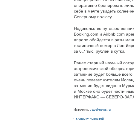
оперативно бронировать жиль
себе в мечте увидеть солнечн
Северному полюсу.
Недовольство путешественнико
Booking.com и Airbnb.com аре
апреле обойдется в разы мен
гостиничный номер в Лонгйире
за 6,7 тыс. рублей в сутки.
Ранее старший научный сотру
астрономической обсерватор
затмение будет больше всего
очень повезет жителям Ислан
затмение будет видно в Мурма
и Москве оно будет частичным
ИНТЕРФАКС — СЕВЕРО-ЗАП
Источник:
travel-news.ru
к списку новостей