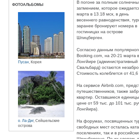
В погоне за полным солнечн
ФОТОАЛЬБОМЫ
затмением, которое ожидаетс
марта в 13.18 мск, в день
весеннего равноденствия, ту
заранее бронируют номера в
гостиницах на острове
Шпицберген.
Согласно данным популярног
Booking.com, на 20-21 марта
Лонгйире (административный
Пусан
, Корея
Свальбард) остаются незабро
Стоимость колеблется от 41,6 
На сервисе Аirbnb.com, пред
путешественников, также заб
квартир. Оставшиеся единиц
цене от 59 тыс. до 101 тыс. р
Лонгйира).
о. Ла-Диг
, Сейшельские
На форумах, посвященных тур
острова
свободных мест осталась кат
поселениях, так и в российск
Шпицбергене. По их словам, 