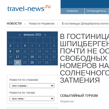
ГЛАВНОЕ
ПУТЕВОДИТЕЛЬ
НОВОСТИ
Новости Норвегии
В гостиницах Шпицбергена почти
В ГОСТИНИЦ
←
→
февраль 2015
1
ШПИЦБЕРГЕ
2
3
4
5
6
7
8
ПОЧТИ НЕ О
9
10
11
12
13
14
15
СВОБОДНЫХ
16
17
18
19
20
21
22
НОМЕРОВ НА
23
24
25
26
27
28
СОЛНЕЧНОГ
ЗАТМЕНИЯ
Новости по странам:
Новости по типам:
СОБЫТИЙНЫЙ ТУРИЗМ
Норвегия