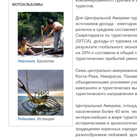
комбинированного туризма и в
ФОТОАЛЬБОМЫ
туристов.
Для Центральной Америки ту
источников дохода - ежегодна
региона в среднем составляе
Секретариата по туристическ
(SITCA), доходы от туризма с
результате глобального эконо
на 20% и составили в общей с
туристических прибытий умень
Амазония
, Бразилия
Семь центрально-американских
Коста-Рика, Никарагуа, Пана
объединенными усилиями уча
кампаниях и туристических вы
туристического направления в
Центральная Америка, площад
населением более 40 млн. чел
интереснейших в мире турист
Рейкьявик
, Исландия
историческими и археологиче
традициями коренных народов
разнообразием пейзажей, ву