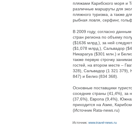
пляжами Карибского моря и Т
различные маршруты для экол
пляжного туризма, а также дл
рыбная ловля, серфинг, гольф
В 2009 году, согласно данным
стран региона по объему пол
($1636 млрд.), за ней следую
($1,078 млрд.), Сальвадор ($4
Никарагуа ($301 млн.) и Белиз
также первую строчку занимае
гостей, на втором месте – Гва
328), Сальвадор (1 321 379), 
847) и Белиз (834 368).
Основные поставщики туристо
соседние страны (41,4%), за
(37,6%), Европа (9,4%), Южна
приходится на Азию, Карибск
(Источник Rata-news.ru)
Источник:
www.travel-news.ru