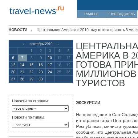
ГЛАВНОЕ
ПУТЕВОДИТЕЛЬ
НОВОСТИ
Центральная Америка в 2010 году готова принять 8 мил
ЦЕНТРАЛЬН
←
→
сентябрь 2010
1
2
3
4
5
АМЕРИКА В 2
6
7
8
9
10
11
12
ГОТОВА ПРИН
13
14
15
16
17
18
19
МИЛЛИОНОВ
20
21
22
23
24
25
26
ТУРИСТОВ
27
28
29
30
Новости по странам:
ЭКСКУРСИИ
На прошедшем в Сан-Сальвад
Новости по типам:
интеграция стран Центрально
Республики», министр туризм
сообщил, что Центральная Ам